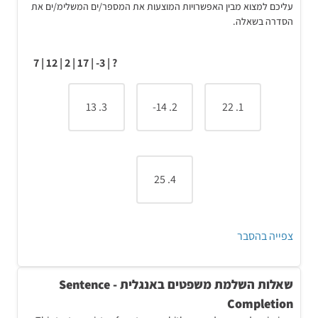
עליכם למצוא מבין האפשרויות המוצעות את המספר/ים המשלימ/ים את
האות השלישית של המילה החמישית במשפט (השלישית)
הסדרה בשאלה.
היא ל'.
האות הרביעית של המילה השמינית במשפט (החמישית)
? | 3- | 17 | 2 | 12 | 7
היא י'.
האות השלישית של המילה התשיעית במשפט (במשפט)
היא ש'.
3. 13
2. 14-
1. 22
האות החמישית של המילה השנייה במשפט (תחברו) היא
ו'.
האות החמישית של המילה השש עשרה במשפט
(השמינית) היא נ'.
4. 25
לכן, התשובה הנכונה היא המילה
"לישון"
.
צפייה בהסבר
שאלות השלמת משפטים באנגלית - Sentence
Completion
פתרון והסבר: