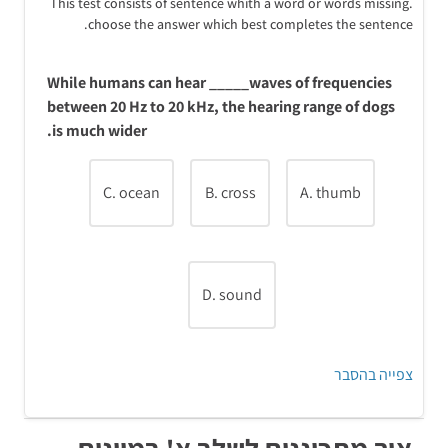
This test consists of sentence whith a word or words missing.
choose the answer which best completes the sentence.
זוהי סדרת הפרשים.
חישוב ההפרשים בין כל זוג מספרים יראה כי ההפרש
While humans can hear _____waves of frequencies
עולה בכל פעם ב-5 (בערך מוחלט), ואילו המקדם
between 20 Hz to 20 kHz, the hearing range of dogs
מתחלף, פעם (+) ופעם (-).
is much wider.
C. ocean
B. cross
A. thumb
אם נוסיף 25 לאיבר האחרון (3-), נקבל את המספר 22.
לכן התשובה הנכונה היא 22.
D. sound
צפייה בהסבר
תרגום המשפט, פתרון והסבר