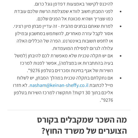
להיכנס לקישור באמצעות דפדפן גוגל כרום.
לפני המבחן חשוב לוודא שמצלמת הרשת שלכם עובדת
כמו שצריך ושהיא מכוונת אל הפנים שלכם.
למרות שאתם נבחנים מהבית - זה עדיין מבחן מיון רציני.
אסור לקבל עזרה מאחרים, להשתמש במחשבון ובמילון
או לחפש תשובות באינטרנט. הפרה של הכללים האלה
עלולה לגרום לפסילת המועמדות.
אם יש תקלה טכנית שלא מאפשרת לכם להיבחן (למשל
בעיה בהתחברות או במצלמה), אפשר לפנות למרכז
השירות של אגף בחינות ומכרזים בטלפון 9276*.
אם נתקלתם בתקלה טכנית במהלך המבחן, יש לשלוח
מייל לכתובת
nasham@keinan-sheffy.co.il
. לא חזרו
אליכם בתוך 30 דקות? תתקשרו למרכז השירות בטלפון
9276*.
מה השכר שמקבלים בקורס
הצוערים של משרד החוץ?