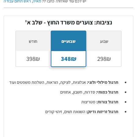
יש לכם עוד שאלות? כתבו לי:
מאיה, ראש תחום עבודה
נציבות: צוערים משרד החוץ - שלב א'
שבוע
שבועיים
חודש
תרגול מילולי ולוגי:
אנלוגיות, לוגיקה, הוראות, השלמת משפטים ועוד
תרגול כמותי:
סדרות, חשבון, אחוזים
תרגול צורות:
מטריצות
תרגול זריזות ודיוק:
השוואת תווים, זיהוי קודים
תרגול אנגלית:
הבנת הנקרא, הבנת הנשמע, השלמת משפטים, אוצר
מילים, הנחיות לכתיבת חיבור