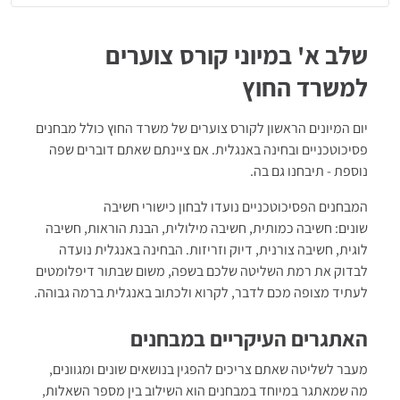
סימולציה:
מבחן פסיכוטכני מלא להתנסות
הצצה לשלב ב':
חומר תיאורטי על שלב הדינמיקה הקבוצתית
שלב א' במיוני קורס צוערים
קבלו הצצה לערכת ההכנה
למשרד החוץ
יום המיונים הראשון לקורס צוערים של משרד החוץ כולל מבחנים
פסיכוטכניים ובחינה באנגלית. אם ציינתם שאתם דוברים שפה
נוספת - תיבחנו גם בה.
המבחנים הפסיכוטכניים נועדו לבחון כישורי חשיבה
שונים: חשיבה כמותית, חשיבה מילולית, הבנת הוראות, חשיבה
לוגית, חשיבה צורנית, דיוק וזריזות. הבחינה באנגלית נועדה
לבדוק את רמת השליטה שלכם בשפה, משום שבתור דיפלומטים
לעתיד מצופה מכם לדבר, לקרוא ולכתוב באנגלית ברמה גבוהה.
האתגרים העיקריים במבחנים
מעבר לשליטה שאתם צריכים להפגין בנושאים שונים ומגוונים,
מה שמאתגר במיוחד במבחנים הוא השילוב בין מספר השאלות,