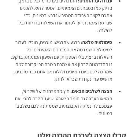
עבודה על הזמנים:
התרגולים בערכה מוגבלים בזמן,
בדיוק כמו במבחנים האמיתיים. המטרה היא להכניס
אתכם לקצב העבודה המהיר שנדרש במיונים, כדי
שברגע האמת תדעו לפתור את השאלות בזריזות ובלי
להילחץ.
סימולציה מלאה:
ברגע שתרגישו מוכנים, תוכלו לעבור
לסימולציה שמדמה את המבחנים האמיתיים: כל
השאלות ברצף, בלי הפסקות, עם השעון המתקתק ברקע.
זו ההזדמנות לבחון את עצמכם בצורה הכי קרובה למה
שמחכה לכם ביום המיונים ולגלות אם אתם כבר מוכנים,
או שיש עוד נקודות שכדאי לחזק.
הצצה לשלבים הבאים:
חוץ מהמבחנים של שלב א',
תמצאו בערכה גם חומר תיאורטי שיעזור לכם להכין את
עצמכם לדינמיקה הקבוצתית, שממתינה לכם בשלב ב'
במיונים.
קבלו הצצה לערכת ההכנה שלנו