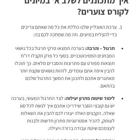
איך מתכוננים לשלב א' במיונים
לקורס צוערים?
בעוד בני אדם יכולים לשמוע גלי _____ בתדירויות
הנעות בין 20 הרץ ל-20 קילוהרץ, טווח השמיעה של
כלבים רחב בהרבה.
ערכת האונליין שלנו כוללת את כל מה שאתם צריכים
כדי להצליח במיונים. וזה מה שמחכה לכם בה:
A. אגודל
תרגול – והרבה:
בערכה תמצאו פרקי תרגול בכל נושאי
B. צלב
המבחנים הפסיכוטכניים. בסוף כל פרק תקבלו דו"ח
C. אוקיינוס
תוצאות מפורט עם פתרונות והסברים מלאים. כך תוכלו
להבין איפה אתם עומדים, לזהות נושאים שקצת יותר
D. קול
מאתגרים אתכם ולתכנן את המשך התרגול שלכם
בהתאם.
מילת הקישור while מעידה על קשר של ניגוד. מכיוון
שחלק המשפט הראשון כבר מנוגד לחלק המשפט השני
לימוד שיטות פתרון יעילות:
לצד התרגול המעשי, בערכה
(נזהה זאת בעזרת הביטוי much wider, "רחב בהרבה"),
יש גם קובצי הסבר שידריכו אתכם איך לגשת לכל סוג
נחפש מהו הנושא שמנוגד בשני חלקי המשפט – hearing
שאלה. הקבצים האלה יעזרו לכם להבין את השאלות
range ("טווח שמיעה"). המילה החסרה היא חלק
לעומק, להכיר אסטרטגיות פתרון חדשות ולבנות
מהנושא זה, ולכן התשובה הנכונה תהיה ביטוי המתקשר
לעצמכם שיטת עבודה ברורה ויעילה.
לטווח שמיעה.