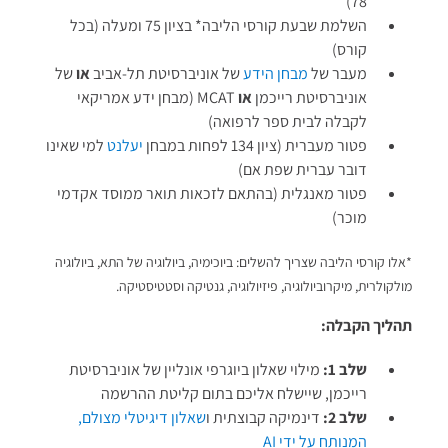
78)
השלמת שבעת קורסי הליבה* בציון 75 ומעלה (בכל
קורס)
מעבר של
מבחן הידע
של אוניברסיטת תל-אביב
או
של
אוניברסיטת רייכמן
או
MCAT (מבחן ידע אמריקאי
לקבלה לבית ספר לרפואה)
פטור מעברית (ציון 134 לפחות במבחן
יעלנט
למי שאינו
דובר עברית שפת אם)
פטור מאנגלית (בהתאם לזכאות תואר ממוסד אקדמי
מוכר)
*אלו קורסי הליבה שצריך להשלים: ביוכימיה, ביולוגיה של התא, ביולוגיה
מולקולרית, מיקרוביולוגיה, פיזיולוגיה, גנטיקה וסטטיסטיקה.
תהליך הקבלה:
שלב 1:
מילוי שאלון ביוגרפי אונליין של אוניברסיטת
רייכמן, שיישלח אליכם בתום קליטת ההרשמה
שלב 2:
דינמיקה קבוצתית ו
שאלון דיגיטלי מצולם,
המנותח על ידי AI