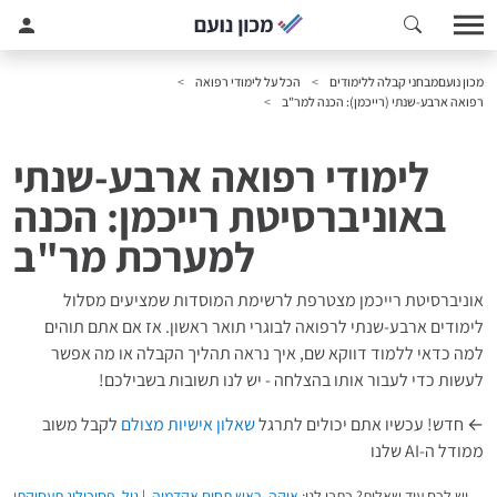
מכון נועם
מבחני קבלה ללימודים
הכל על לימודי רפואה
רפואה ארבע-שנתי (רייכמן): הכנה למר"ב
לימודי רפואה ארבע-שנתי
באוניברסיטת רייכמן: הכנה
למערכת מר"ב
אוניברסיטת רייכמן מצטרפת לרשימת המוסדות שמציעים מסלול
לימודים ארבע-שנתי לרפואה לבוגרי תואר ראשון. אז אם אתם תוהים
למה כדאי ללמוד דווקא שם, איך נראה תהליך הקבלה או מה אפשר
לעשות כדי לעבור אותו בהצלחה - יש לנו תשובות בשבילכם!
← חדש! עכשיו אתם יכולים לתרגל
שאלון אישיות מצולם
לקבל משוב
ממודל ה-AI שלנו
יש לכם עוד שאלות? כתבו לנו:
איקה, ראש תחום אקדמיה
|
גיל, פסיכולוג תעסוקתי