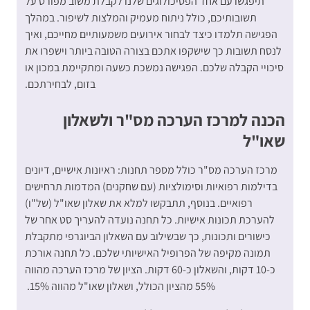
תיפגשו עם אחד הפסיכולוגים שלנו לקבלת משוב מפורט על
תשובותיכם, כולל ניתוח מעמיק והמלצות לשיפור. במהלך
הפגישה תלמדו כיצד לבחור אירועים משמעותיים מחייכם, ואיך
לנסח תשובות כך שישקפו אתכם בצורה הטובה ביותר וישפרו את
סיכויי הקבלה שלכם. הפגישה נמשכת כשעה ומתקיימת במכון או
בזום, לבחירתכם.
הכנה למרכז הערכה מס"ר ולשאלון
שאו"ל
מרכז הערכה מס"ר
כולל מספר תחנות: ראיונות אישיים, דיונים
בדילמות רפואיות וסימולציות (עם שחקנים) המדמות תרחישים
רפואיים. בנוסף, תתבקשו למלא את שאלון שאו"ל (של"ו)
להערכת תכונות אישיות. כל תחנה נועדה להעריך סט אחר של
כישורים ותכונות, כך שבשילוב עם השאלון הביוגרפי מתקבלת
תמונה מקיפה של הפרופיל האישיותי שלכם. כל תחנה אורכת
כ-10 דקות, והשאלון כ-60 דקות. הציון של מרכז הערכה מהווה
55% מהציון הכולל, ושאלון שאו"ל מהווה 15%.