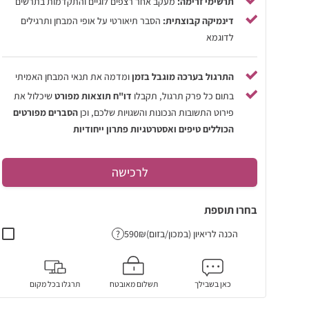
תרשימי זרימה:
מעקב אחר רצפים לוגיים והתקדמות בתרשים
דינמיקה קבוצתית:
הסבר תיאורטי על אופי המבחן ותרגילים
לדוגמא
התרגול בערכה מוגבל בזמן
ומדמה את תנאי המבחן האמיתי
בתום כל פרק תרגול, תקבלו
דו"ח תוצאות מפורט
שיכלול את
פירוט התשובות הנכונות והשגויות שלכם, וכן
הסברים מפורטים
הכוללים טיפים ואסטרטגיות פתרון ייחודיות
לרכישה
בחרו תוספת
הכנה לריאיון (במכון/בזום)
?
כאן בשבילך
תשלום מאובטח
תרגלו בכל מקום