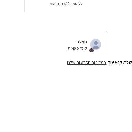
על סמך 38 חוות דעת
חאלד
קונה מאומת
פשוט מצוין
שלך. קרא עוד
במדיניות הפרטיות שלנו
אתר מעולה לתרגול. הבן שלי הרגיש מוכן לגמרי. תודה על הכל
11/02/26
רנא
קונה מאומת
טוב מאוד