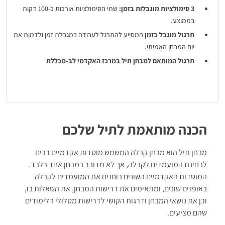
3 סימולציות מוגבלות בזמן:
שתי הסימולציות אורכות כ-100 דקות
בממוצע.
תרגול מוגבל בזמן
המסייע להתרגל לעבודה במגבלת זמן ולדמות את
יום המבחן האמיתי.
תרגול המותאם למבחן תיל במרכז האקדמי לב-מכללת
מבח"ר:
מבחנים כמותיים ומבחני לוגיקה, מבחנים מרחביים, מבחני
זריזות ודיוק
ומבחן אישיות הייחודי למכללת מבח"ר.
הסברים מפורטים
לכל שאלה, טיפים ייחודים ושיטות פתרון.
שיעורי וידיאו בנושאים נבחרים
כגון שברים, אחוזים, יחסים ועוד.
הכנה מותאמת לתיל שלכם
מבחן תיל הוא מבחן קבלה המשמש מוסדות אקדמיים רבים
לבחינת המועמדים לקבלה, אך לא מדובר במבחן אחד בלבד.
המוסדות האקדמיים השונים בוחנים את המועמדים לקבלה
באופנים שונים, ומתאימים את דרישות המבחן, את השאלות בו,
וכן את נושאי המבחן ודרגות הקושי לדרישות מסלולי הלימודים
שהם מציעים.