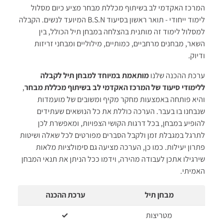
המרכז האקדמי לב בשיתוף מכללת מבחר מציע כיום מסלול
לימוד ייחודי - תואר ראשון בסיעוד B.S.N המיועד לנשים. הקבלה
למסלול לימוד זה מותנית בהצלחה במבחן תיל הכולל, בין
השאר, מבחנים מרחביים, כמותיים, מילוליים ומבחני זריזות
ודיוק.
ערכת ההכנה שלנו
מותאמת במיוחד
למבחן תיל לקבלה
ללימודי סיעוד של המרכז האקדמי לב בשיתוף מכללת מבחר
,
והיא פותחה באמצעות מחקר מקיף ומשובים של מועמדות
שנבחנו בו בעבר. הערכה כוללת את כל הנושאים שעתידים
להופיע במבחן, בכל דרגות הקושי הצפויות, ומאפשרת לכן
לתרגל במגבלת זמן ולקבל הסברים מפורטים לכל שאלה ושיטות
פתרון יעילות. כמו כן, הערכה מציעה גם סימולציות מלאות
שירגילו אתכן לעבודה מהירה, וידמו ככל הניתן את תנאי המבחן
האמיתי.
מבחן תיל
ערכת ההכנה
מטריצות
✓