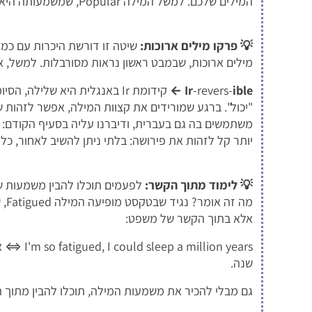
המילים שלכם. למשל המילה
Popular
, שמשמעותה היא פופולרי, או Audition: או
💡 פרקו מילים ארוכות:
שיטה זו דורשת היכרות עם כמה
מילים ארוכות, שבמבט ראשון נראות מסורבלות. למשל, את המילה Irreversible 
Ir
-revers-
ible ←
"יכול". ברגע שמורידים את קצוות המילה, אפשר לזהות
יותר קל לזהות את פירושה: בלתי ניתן להשיב לאחור, כל
💡
לימוד מתוך הקשר:
לפעמים תוכלו להבין משמעות 
מה 
אלא בתוך הקשר של משפט:
lion years
שנה.
גם מבלי להכיר את משמעות המילה, תוכלו להבין מתוך