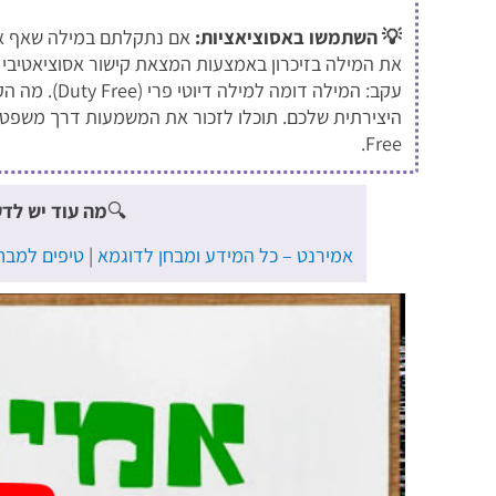
💡 השתמשו באסוציאציות:
אם נתקלתם במילה שאף אח
עקב: המילה דו
Free.
🔍
מה עוד יש לד
אמירנט – כל המידע ומבחן לדוגמא
|
טיפים למבח