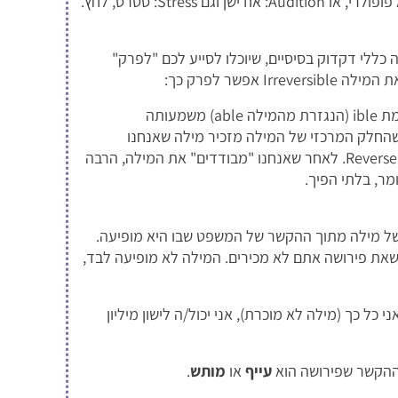
דישן וגם Stress: סטרס, לחץ.
 כללי דקדוק בסיסיים, שיוכלו לסייע לכם "לפרק"
אפשר לפרק כך:
קידומת Ir באנגלית היא שלילה, הסיומת ible (הנגזרת מהמילה able) משמעותה
 שהחלק המרכזי של המילה מזכיר מילה שאנחנו
משתמשים בה גם בעברית, ודיברנו עליה בסעיף הקודם: Reverse. לאחר שאנחנו "מבודדים" את המילה, הרבה
ומר, בלתי הפיך.
של מילה מתוך ההקשר של המשפט שבו היא מופיעה.
זה אומר? נגיד שבטקסט מופיעה המילה Fatigued, שאת פירושה אתם לא מכירים. המילה לא מופיעה לבד,
I'm so fatigued, I could sleep a mil ⇔ אני כל כך (מילה לא מוכרת), אני יכול/ה לישון מיליון
 ההקשר שפירושה הוא
עייף
או
מותש
.