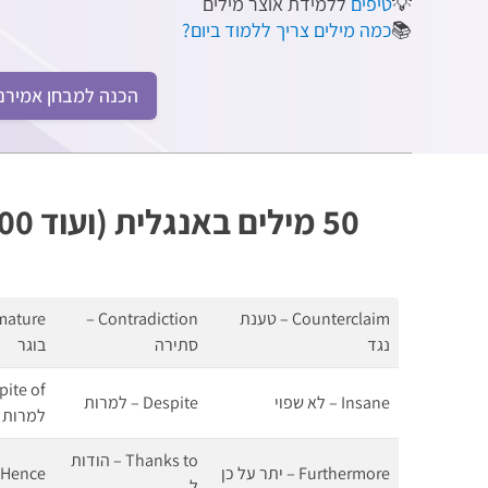
💡
טיפים
ללמידת אוצר מילים
📚
כמה מילים צריך ללמוד ביום?
הכנה למבחן אמירנ
Counterclaim – טענת
Contradiction –
נגד
סתירה
בוגר
Insane – לא שפוי
Despite – למרות
למרות
Thanks to – הודות
Furthermore – יתר על כן
Hence – לכן
ל