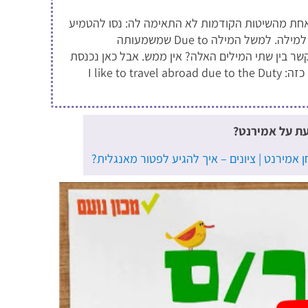
ת מהשיטות הקודמות לא התאימה לה: נסו להטמיע
את המילה בזיכרון באמצעות המצאת קישור אסוציאטיבי למילה. למשל המילה Due to שמשמעותה
מה למילה דיוטי פרי (Duty Free). מה הקשר בין שתי המילים האלה? אין ממש. אבל כאן נכנסת
היצירתית שלכם. תוכלו לזכור את המשמעות דרך משפט כזה: I like to travel abroad due to the Duty
עת על אמירנט?
ן אמירנט
|
ציונים – איך להגיע לפטור מאנגלית?