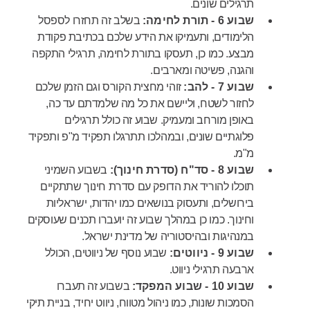
תרגילים שונים.
שבוע 6 - תורת לחימה:
בשלב זה תחזרו לספסל
הלימודים, ותעמיקו את הידע שלכם בכתיבת פקודת
מבצע. כמו כן, תעסקו בתורת לחימה, תרגילי התקפה
והגנה, פשיטה ומארבים.
שבוע 7 - להב:
זוהי מחצית הקורס וגם הזמן שלכם
לחזור לשטח, וליישם את כל מה שלמדתם עד כה,
באופן מורחב ומעמיק. שבוע זה כולל תרגילים
פלוגתיים שונים, ובמהלכו תתרגלו תפקיד מ"פ ותפקיד
מ"מ.
שבוע 8 - סד"ח (סדרת חינוך):
בשבוע השמיני
תוכלו להוריד את הדופק עם סדרת חינוך שתתקיים
בירושלים, ותעסוק בנושאים כמו יהדות, ישראליות
וחינוך. כמו כן במהלך שבוע זה יועברו תכנים שעוסקים
במנהיגות ובהיסטוריה של מדינת ישראל.
שבוע 9 - ניווטים:
שבוע נוסף של ניווטים, הכולל
ארבעה תרגילי ניווט.
שבוע 10 - שבוע המפקד:
בשבוע זה תעברו
הסמכות שונות, כמו ניהול מטווח, ניווט יחיד, בניית תיקי