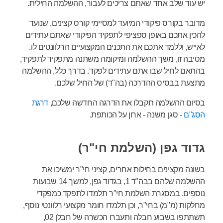
יש עוד שלב אחד שאתם צריכים לעבור, ההשלמה החילית.
מדובר בקורס פיקודי המיועד למסיימי קורס קצינים, שנועד
להכין אתכם באופן ספציפי לתפקיד הפיקודי שאתם עתידים
לאייש, וללמד אתכם את התכנים המקצועיים הרלוונטים לו.
מסיבה זו, משך ההשלמה ומיקומה משתנה מתפקיד לתפקיד,
בהתאם לחיל שבו אתם עתידים לפקד. בדרך כלל, ההשלמה
מתצעת בבסיס ההדרכה (בה"ד) של החיל שלכם.
בסיום ההשלמה תקבלו את הדרגה החדשה שלכם,
דרגת
הסג"ם
- סגן משנה - ארון על הכותפת.
גדוד גפן (השלמת חי"ר)
בשונה מקצינים בחילות אחרים, קציני חי"ר ימשיכו את
ההשלמה שלהם בבה"ד 1, בגדוד גפן, למשך 14 שבועות
נוספים. במסגרת השלמת חי"ר תלמדו לתפקד כמפקדי
מחלקות (מ"מ) בחי"ר, וכן תלמדו חומר מקצועי רלוונטי נוסף,
תשתתפו בשבוע חבלה ותעברו הכשרה של חבלן 02,