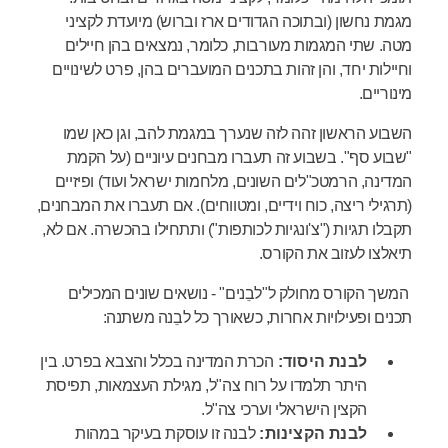
מגמת נחשון (ובתוכה הגדודים ארז וברוש) מיועדת לקציני
מטה. שתי המגמות מעורבות, כלומר, נמצאים בהן חיילים
וחיילות יחד, והן זהות בתכנים המועברים בהן, פרט לשינויים
מינוריים.
השבוע הראשון זהה לזה שנערך במגמת להב, וגן כאן שמו
"שבוע סף". בשבוע זה תעברו מבחנים עיוניים (על הקמת
המדינה, הרמטכ"לים השונים, מלחמות ישראל ועוד) ופיזיים
(תרגילי ריצה, כוח וידיים, ומטווחים). אם תעברו את המבחנים,
תקבלו תגיות ("צ'ונגיות לכותפות") ותתחילו בהכשרה. אם לא,
תיאלצו לעזוב את הקורס.
המשך הקורס מחולק ל"לבֵנים" - נושאים שונים המכילים
תכנים ופעילויות אחרות, כשאורך כל לבֵנה משתנה:
לבנת היסוד:
הכרת המדינה בכלל והצבא בפרט. בין
היתר תלמדו על רוח צה"ל, מגילת העצמאות, תפיסת
הקצין הישראלי וערכי צה"ל.
לבנת הקצינות:
לבנה זו עוסקת בעיקר במהות