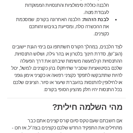
הלבנה כוללת סימולציות והתנסויות הממוקדות
לעבודת מטה.
לבנת הזהות:
הלבנה האחרונה בקורס, שמסכמת
את ההכשרה כולה, ומסייעת בגיבוש זהותכם
כקצינים.
לצד הלבנים, במהלך הקורס תשתתפו גם בימי הגנת יישובים
(הגנ"ש), סדרת חינוך בלטרון או בהר גילה, ושלוש התנסויות.
ההתנסויות הן למעשה משימות שיבחנו את דרך הפעולה
שלכם בסיטואציות שסביר שתיתקלו בהן כקצינים. למשל, יכול
להיות שתתבקשו לתפקד כקציני רפואה או כקציני אימון גופני
או לחילופין להתנסות בהעברת שיעור או סיור. הציונים שלכם
בכל התנסות יהיו חלק מהציון הסופי בקורס.
מהי השלמה חילית?
אם חשבתם שעם טקס סיום קורס קצינים אתם כבר
מתחילים את התפקיד החדש שלכם כקצינים בצה"ל, אז חכו -