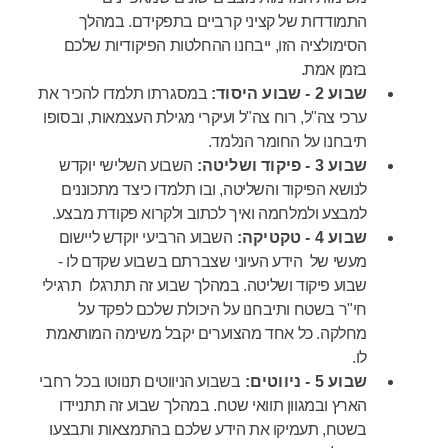
התמודדות של קציני קרביים בתפקידם. במהלך
הסימולציה הזו, ייבחנו ההחלטות הפיקודיות שלכם
בזמן אמת.
שבוע 2 - שבוע היסוד:
במסגרתו תלמדו להכיר את
ערכי צה"ל, רוח צה"ל ועיקרי מגילת העצמאות, ובסופו
תיבחנו על החומר הנלמד.
שבוע 3 - פיקוד ושליטה:
השבוע השלישי יוקדש
לנושא הפיקוד והשליטה, ובו תלמדו כיצד מתכוננים
למבצע ולמלחמה ואיך לכתוב ולקרוא פקודת מבצע.
שבוע 4 - טקטיקה:
השבוע הרביעי יוקדש ליישום
מעשי של הידע העיוני שצברתם בשבוע שקדם לו -
שבוע פיקוד ושליטה. במהלך שבוע זה תתרגלו תרגילי
חי"ר בשטח ותיבחנו על היכולת שלכם לפקד על
מחלקה. כל אחד מהצוערים יקבל משימה המותאמת
לו.
שבוע 5 - ניווטים:
בשבוע הניווטים תנווטו בכל רחבי
הארץ ובמגוון תוואי שטח. במהלך שבוע זה תתניידו
בשטח, תעמיקו את הידע שלכם בהתמצאות ותבצעו