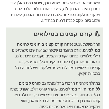
תשתתפו גם בשבוע שטח, שבוע סבך, שבוע רמת הגולן ועוד.
כמו כן, תעברו מבחן מ"מ, שיעריך את היכולות שלכם להיות
מפקדי מחלקה. בסוף ההשלמה תעברו בוחן מסכם, ולאחריו
שבוע סיום וטקס קבלת דרגות בבה"ד 1.
💪 קורס קצינים במילואים
החל משנת 2018 נפתח
קורס קצינים תומכי לחימה
במילואים
, קורס מקוצר בן שבעה שבועות שבו משתתפים
חיילי מילואים. בסיום הקורס הקצינים מקבלים סיכת מ"מ,
ודרגות סגן או סרן (כתלות בתפקיד ובגיל). מסיימי קורס
קצינים במילואים מקבלים מעמד של קצין, ויש להם את כל
סמכויות הקצין.
במהלך מלחמת חרבות ברזל נפתח גם
קורס קצינים
ללוחמי חי"ר במילואים
, שנקרא קורס דולב. הקורס נפתח
בגלל המחסור בקצינים לוחמים במילואים. קורס דולב הוא
קורס מזורז בן חודש וחצי המדמה את מגמת גפן, והוא
מתקיים לראשונה מאז מלחמת יום כיפור.