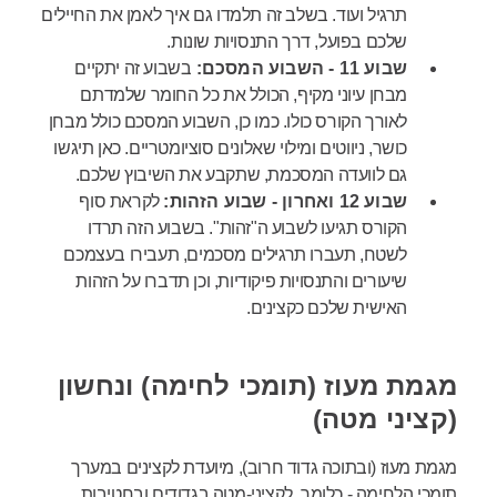
תרגיל ועוד. בשלב זה תלמדו גם איך לאמן את החיילים
שלכם בפועל, דרך התנסויות שונות.
שבוע 11 - השבוע המסכם:
בשבוע זה יתקיים
מבחן עיוני מקיף, הכולל את כל החומר שלמדתם
לאורך הקורס כולו. כמו כן, השבוע המסכם כולל מבחן
כושר, ניווטים ומילוי שאלונים סוציומטריים. כאן תיגשו
גם לוועדה המסכמת, שתקבע את השיבוץ שלכם.
שבוע 12 ואחרון - שבוע הזהות:
לקראת סוף
הקורס תגיעו לשבוע ה"זהות". בשבוע הזה תרדו
לשטח, תעברו תרגילים מסכמים, תעבירו בעצמכם
שיעורים והתנסויות פיקודיות, וכן תדברו על הזהות
האישית שלכם כקצינים.
מגמת מעוז (תומכי לחימה) ונחשון
(קציני מטה)
מגמת מעוז (ובתוכה גדוד חרוב), מיועדת לקצינים במערך
תומכי הלחימה - כלומר, לקציני-מטה בגדודים ובחטיבות.