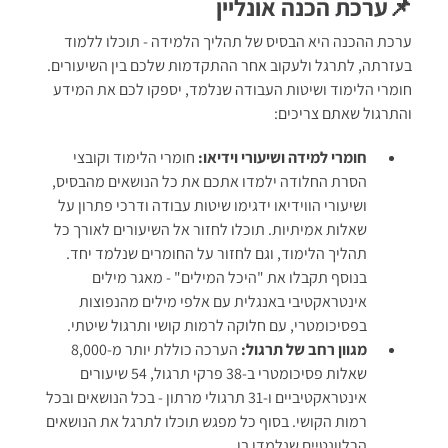
📌ערכת הכנה אונליין
ערכת ההכנה היא הבסיס של תהליך הלמידה - תוכלו ללמוד
בעזרתה, לתרגל ולעקוב אחר ההתקדמות שלכם בין השיעורים.
חומרי הלימוד ושיטות העבודה שנלמד, יספקו לכם את המידע
והתרגול שאתם צריכים:
חומרי למידה ושיעורי וידיאו:
חומרי הלימוד וקובצי
הסרת החלודה ילמדו אתכם את כל הנושאים מהבסיס,
ושיעורי הווידיאו ידגימו שיטות עבודה ודרכי פתרון על
שאלות אמיתיות. תוכלו לחזור אל השיעורים לאורך כל
תהליך הלימוד, וגם לחזור על החומרים שנלמד יחד.
בנוסף תקבלו את "היכל המילים" - מאגר מילים
אינטראקטיבי באנגלית עם אלפי מילים מהנפוצות
בפסיכומטרי, עם חלוקה לרמות קושי ותרגול שיטתי.
מגוון רחב של תרגול:
הערכה כוללת יותר מ-8,000
שאלות פסיכומטרי ב-38 פרקי תרגול, 54 שיעורים
אינטראקטיביים ו-31 תרגולי מרתון - בכל הנושאים ובכל
רמות הקושי. בסוף כל מפגש תוכלו לתרגל את הנושאים
הרלוונטיים שנלמדו בו.