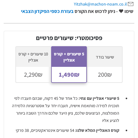
Yitzhak@machon-noam.co.il
שימו ♥ - ניתן לרכוש את הקורס
בעזרת כספי הפיקדון הצבאי
פסיכומטרי: שיעורים פרטיים
5 שיעורים + קורס
10 שיעורים + קורס
שיעור בודד
אונליין
אונליין
5 שיעורי אונליין עם צחי:
כל אחד של 45 דקות, שבהם תעבדו לפי
תוכנית למידה מותאמת אישית, תעברו יחד על אסטרטגיות הלמידה
המומלצות, הביצועים שלכם, ציון היעד שלכם והדרך הטובה ביותר
להגיע אליו
קורס האונליין המלא שלנו:
54 שיעורים אינטראקטיביים, 38 פרקי
תרגול, 31 מרתונים, 4 סימולציות מלאות של מבחן פסיכומטרי ודו"ח