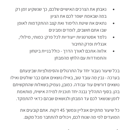
נאבחן את הצרכים האישיים שלכם, כך שנשקיע זמן רק
במה שבאמת ישפר לכם את הציון
נתאים את שיטת הלימוד ואת קצב ההתקדמות לאופן
שבו אתם חושבים, לומדים ומבינים
נלמד אסטרטגיות ייעודיות לכל פרק: כמותי, מילולי,
אנגלית ופרק החיבור
אלווה אתכם לאורך הדרך - כולל בניית ביטחון
והתמודדות עם הלחץ מהמבחן
בכל שיעור נעבור יחד על התרגולים והסימולציות שביצעתם
בערכה - נבין מה עובד טוב, באילו נושאים אתם כבר שולטים ואילו
נושאים דורשים עוד עבודה. כמובן, נעמיק בשאלות שהתקשיתם
בהן. בסוף התהליך נבנה יחד תוכנית למידה אישית, מותאמת
לזמן שנשאר לכם עד המבחן ולנושאים שבהם כדאי להתמקד.
כל שיעור מתקיים אונליין ונמשך 45 דקות. אתם קובעים את
המועדים לפי מה שנוח לכם, ויכולים להתחבר מכל מקום.