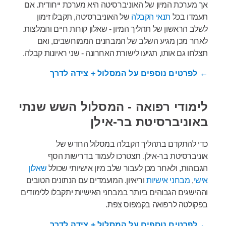
אך מערכת המיון של האוניברסיטה היא מערכת ייחודית. אם
תעמדו בכל
תנאי הקבלה
של האוניברסיטה, תקבלו זימון
לשלב הראשון של תהליך המיון - שאלון קורות חיים והמלצות.
לאחר מכן מגיע השלב של המבחנים הממוחשבים, ואם
תצלחו גם אותו, תגיעו לישורת האחרונה - שני ראיונות קבלה.
← לפרטים נוספים על המסלול + צידה לדרך
לימודי רפואה - המסלול השש שנתי
באוניברסיטת בר-אילן
כדי להתקדם בתהליך הקבלה במסלול החדש של
אוניברסיטת בר-אילן. תצטרכו לעמוד בדרישות הסף
הגבוהות, ולאחר מכן לעבור שלב מיון אישיותי שכולל
שאלון
אישי
,
מבחני אישיות
וריאיון. המועמדים עם הנתונים הטובים
וההישגים הגבוהים ביותר במבחני האישיות יתקבלו ללימודים
בפקולטה לרפואה בקמפוס צפת.
← לפרטים נוספים על המסלול + צידה לדרך