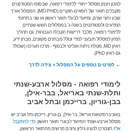
למכון ויצמן מסלול ייחודי ללימודי רפואה, שבסופו הסטודנטים
מקבלים תואר של רופאים-חוקרים (MD-PHD). המסלול אורך
שבע וחצי שנים, ומיועד לבעלי תואר ראשון או שני בתחומי
המדעים ולסטודנטים בשנה ג' במסלולים השש-שנתיים
ללימודי רפואה. מלבד דרישות הקבלה הגבוהות, גם תהליך
המיון למסלול תובעני למדי וכולל מבחנים מקוונים, מבחן ידע,
ראיון MD, מטלת ניתוח אנליטי ולבסוף - מרכז הערכה (שכולל
גם ראיון PhD).
←
לפרטים נוספים על המסלול + צידה לדרך
לימודי רפואה - מסלול ארבע-שנתי
ותלת-שנתי באריאל, בבר-אילן,
בבן-גוריון, ברייכמן ובתל אביב
באוניברסיטאות אריאל, בר-אילן, בן-גוריון, רייכמן ותל אביב יש
מסלול ארבע-שנתי המיועד לבוגרי תואר ראשון.
כדי להתקבל
אליו
תצטרכו להציג גיליון ציונים מרשים מהתואר הראשון,